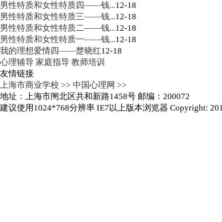
男性特质和女性特质四——钱...
12-18
男性特质和女性特质三——钱...
12-18
男性特质和女性特质二——钱...
12-18
男性特质和女性特质一——钱...
12-18
我的理想爱情四——楚晓红
12-18
心理辅导
家庭指导
教师培训
友情链接
上海市商业学校 >>
中国心理网 >>
地址：上海市闸北区共和新路1458号 邮编：200072
建议使用1024*768分辨率 IE7以上版本浏览器 Copyright: 2015 