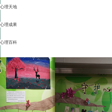
心理天地
心理成果
心理百科